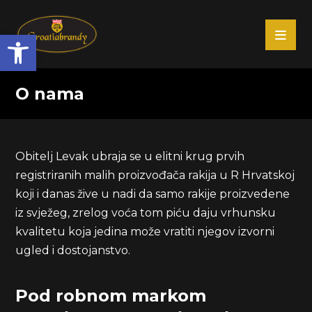
Open toolbar
O nama
Obitelj Levak ubraja se u elitni krug prvih
registriranih malih proizvođača rakija u R Hrvatskoj
koji i danas žive u nadi da samo rakije proizvedene
iz svježeg, zrelog voća tom piću daju vrhunsku
kvalitetu koja jedina može vratiti njegov izvorni
ugled i dostojanstvo.
Pod robnom markom