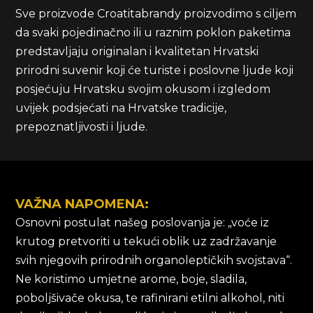
Sve proizvode Croatitabrandy proizvodimo s ciljem
da svaki pojedinačno ili u raznim poklon paketima
predstavljaju originalan i kvalitetan Hrvatski
prirodni suvenir koji će turiste i poslovne ljude koji
posjećuju Hrvatsku svojim okusom i izgledom
uvijek podsjećati na Hrvatske tradicije,
prepoznatljivosti i ljude.
VAŽNA NAPOMENA:
Osnovni postulat našeg poslovanja je: „voće iz
krutog pretvoriti u tekući oblik uz zadržavanje
svih njegovih prirodnih organoleptičkih svojstava“.
Ne koristimo umjetne arome, boje, sladila,
poboljšivače okusa, te rafinirani etilni alkohol, niti