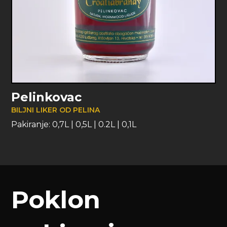
Pelinkovac
BILJNI LIKER OD PELINA
Pakiranje:
0,7L
|
0,5L
|
0.2L
|
0,1L
Poklon