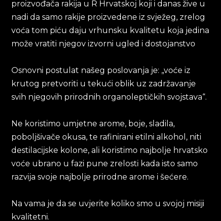
proizvođača rakija u R Hrvatskoj koji i danas žive u
nadi da samo rakije proizvedene iz svježeg, zrelog
voća tom piću daju vrhunsku kvalitetu koja jedina
može vratiti njegov izvorni ugled i dostojanstvo
Osnovni postulat našeg poslovanja je: „voće iz
krutog pretvoriti u tekući oblik uz zadržavanje
svih njegovih prirodnih organoleptičkih svojstava“.
Ne koristimo umjetne arome, boje, sladila,
poboljšivače okusa, te rafinirani etilni alkohol, niti
destilacijske kolone, ali koristimo najbolje hrvatsko
voće ubrano u fazi pune zrelosti kada isto samo
razvija svoje najbolje prirodne arome i šećere.
Na vama je da se uvjerite koliko smo u svojoj misiji
kvalitetni.