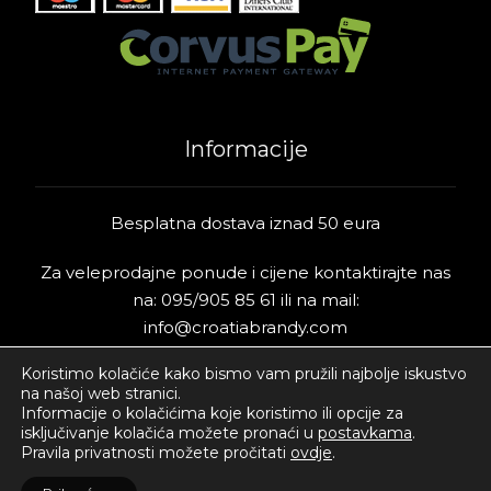
Informacije
Besplatna dostava iznad 50 eura
Za veleprodajne ponude i cijene kontaktirajte nas
na:
095/905 85 61
ili na mail:
info@croatiabrandy.com
Koristimo kolačiće kako bismo vam pružili najbolje iskustvo
Pokretanje djelatnosti izravne prodaje voćnih rakija
na našoj web stranici.
Informacije o kolačićima koje koristimo ili opcije za
isključivanje kolačića možete pronaći u
postavkama
.
Pravila privatnosti možete pročitati
ovdje
.