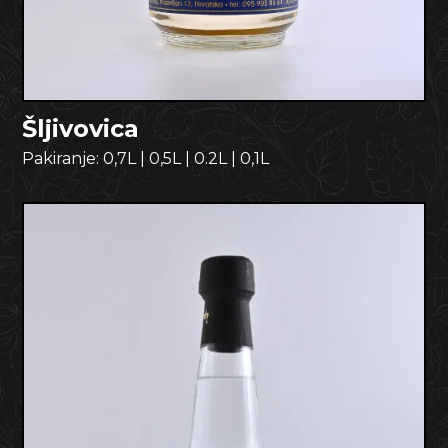
Šljivovica
Pakiranje:
0,7L
|
0,5L
|
0.2L
|
0,1L