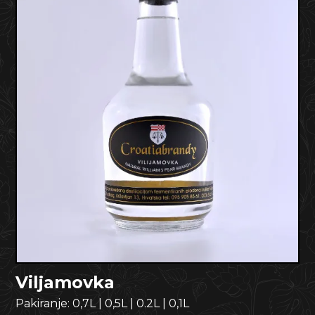
Viljamovka
Pakiranje:
0,7L
|
0,5L
|
0.2L
|
0,1L