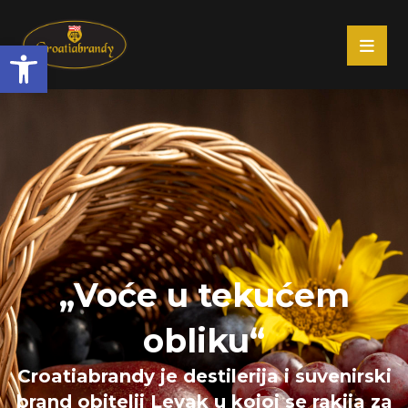
Open toolbar
„Voće u tekućem
obliku“
Croatiabrandy je destilerija i suvenirski
brand obitelji Levak u kojoj se rakija za