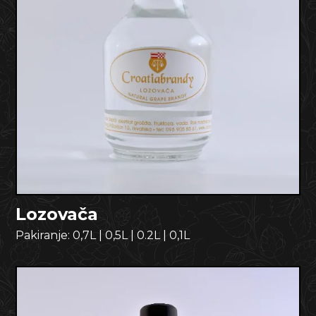
Lozovača
Pakiranje:
0,7L
|
0,5L
|
0.2L
|
0,1L