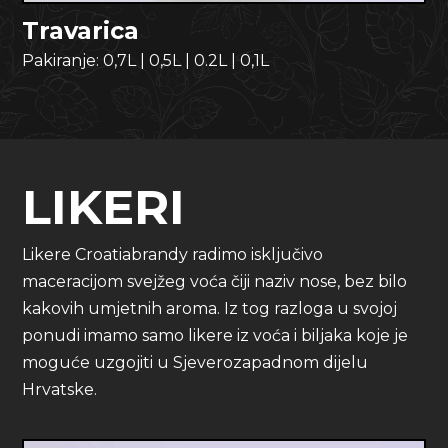
Travarica
Pakiranje:
0,7L
|
0,5L
|
0.2L
|
0,1L
LIKERI
Likere Croatiabrandy radimo isključivo
maceracijom svejžeg voća čiji naziv nose, bez bilo
kakovih umjetnih aroma. Iz tog razloga u svojoj
ponudi imamo samo likere iz voća i biljaka koje je
moguće uzgojiti u Sjeverozapadnom dijelu
Hrvatske.