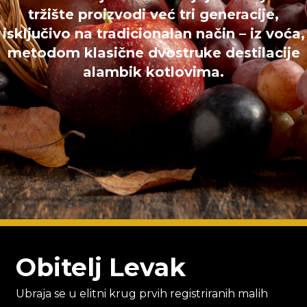
tržište proizvodi već tri generacije,
isključivo na tradicionalan način –
iz voća,
metodom klasične dvostruke destilacije
alambik kotlovima.
Obitelj Levak
Ubraja se u elitni krug prvih registriranih malih