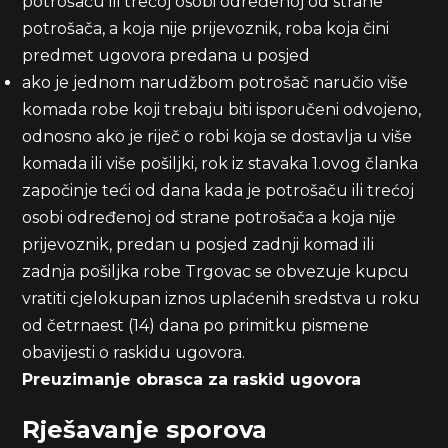
potrošaču ili trećoj osobi određenoj od strane
potrošača, a koja nije prijevoznik, roba koja čini
predmet ugovora predana u posjed
ako je jednom narudžbom potrošač naručio više
komada robe koji trebaju biti isporučeni odvojeno,
odnosno ako je riječ o robi koja se dostavlja u više
komada ili više pošiljki, rok iz stavaka 1.ovog članka
započinje teći od dana kada je potrošaču ili trećoj
osobi određenoj od strane potrošača a koja nije
prijevoznik, predan u posjed zadnji komad ili
zadnja pošiljka robe Trgovac se obvezuje kupcu
vratiti cjelokupan iznos uplaćenih sredstva u roku
od četrnaest (14) dana po primitku pismene
obavijesti o raskidu ugovora.
Preuzimanje obrasca za raskid ugovora
Rješavanje sporova