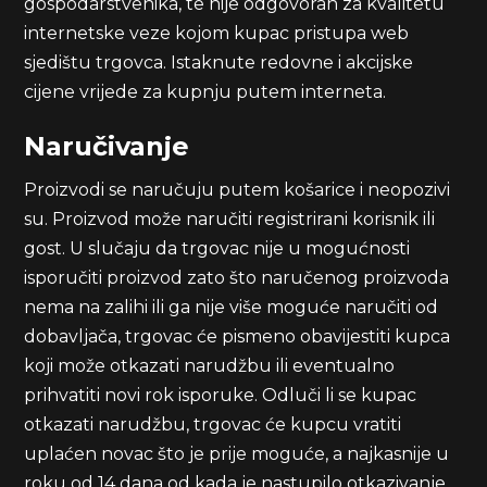
gospodarstvenika, te nije odgovoran za kvalitetu
internetske veze kojom kupac pristupa web
sjedištu trgovca. Istaknute redovne i akcijske
cijene vrijede za kupnju putem interneta.
Naručivanje
Proizvodi se naručuju putem košarice i neopozivi
su. Proizvod može naručiti registrirani korisnik ili
gost. U slučaju da trgovac nije u mogućnosti
isporučiti proizvod zato što naručenog proizvoda
nema na zalihi ili ga nije više moguće naručiti od
dobavljača, trgovac će pismeno obavijestiti kupca
koji može otkazati narudžbu ili eventualno
prihvatiti novi rok isporuke. Odluči li se kupac
otkazati narudžbu, trgovac će kupcu vratiti
uplaćen novac što je prije moguće, a najkasnije u
roku od 14 dana od kada je nastupilo otkazivanje.