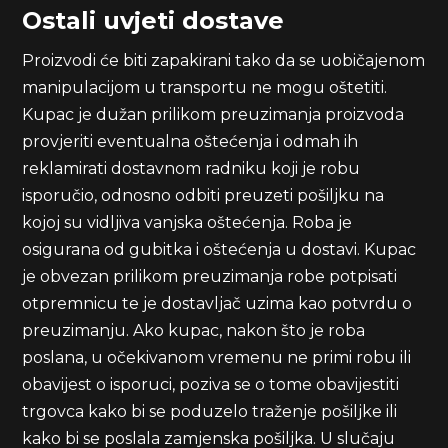
Ostali uvjeti dostave
Proizvodi će biti zapakirani tako da se uobičajenom
manipulacijom u transportu ne mogu oštetiti.
Kupac je dužan prilikom preuzimanja proizvoda
provjeriti eventualna oštećenja i odmah ih
reklamirati dostavnom radniku koji je robu
isporučio, odnosno odbiti preuzeti pošiljku na
kojoj su vidljiva vanjska oštećenja. Roba je
osigurana od gubitka i oštećenja u dostavi. Kupac
je obvezan prilikom preuzimanja robe potpisati
otpremnicu te je dostavljač uzima kao potvrdu o
preuzimanju. Ako kupac, nakon što je roba
poslana, u očekivanom vremenu ne primi robu ili
obavijest o isporuci, poziva se o tome obavijestiti
trgovca kako bi se poduzelo traženje pošiljke ili
kako bi se poslala zamjenska pošiljka. U slučaju