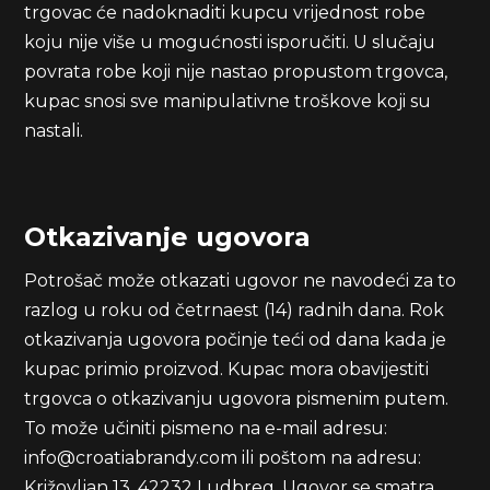
trgovac će nadoknaditi kupcu vrijednost robe
koju nije više u mogućnosti isporučiti. U slučaju
povrata robe koji nije nastao propustom trgovca,
kupac snosi sve manipulativne troškove koji su
nastali.
Otkazivanje ugovora
Potrošač može otkazati ugovor ne navodeći za to
razlog u roku od četrnaest (14) radnih dana. Rok
otkazivanja ugovora počinje teći od dana kada je
kupac primio proizvod. Kupac mora obavijestiti
trgovca o otkazivanju ugovora pismenim putem.
To može učiniti pismeno na e-mail adresu:
info@croatiabrandy.com ili poštom na adresu:
Križovljan 13, 42232 Ludbreg. Ugovor se smatra