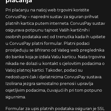
plaćanja
Pri plaćanju na našoj web trgovini koristite
CorvusPay – napredni sustav za siguran prihvat
platnih kartica putem interneta. CorvusPay sustav
osigurava potpunu tajnost Vaših kartičnih i
osobnih podataka već od trenutka kada ih upišete
u CorvusPay platni formular. Platni podaci
prosljeđuju se šifrirano od Vašeg web preglednika
do banke koja je izdala Vašu karticu. Naša trgovina
nikada ne dolazi u kontakt s cjelovitim podacima o
Vašoj platnoj kartici. Također, podaci su
nedostupni čak i djelatnicima CorvusPay sustava.
Izolirana jezgra samostalno prenosi i upravlja
osjetljivim podacima, čuvajući ih pri tom potpuno
sigurnima.
Formular za upis platnih podataka osiguran je SSL