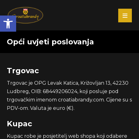
Open toolbar
Opći uvjeti poslovanja
Trgovac
Trgovac je OPG Levak Katica, Križovljan 13, 42230
Ludbreg, OIB: 68449206024, koji posluje pod
trgovačkim imenom croatiabrandy.com. Cijene su s
PDV-om. Valuta je euro (€).
Kupac
Kupac robe je posjetitelj web shopa koji odabere