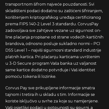
transportnom šifrom najveće pouzdanosti. Svi
skladišteni podaci dodatno su zaštićeni šifriranjem,
korištenjem kriptografskog uređaja certificiranog
prema FIPS 140-2 Level 3 standardu. CorvusPay
zadovoljava sve zahtjeve vezane uz sigurnost on-
line plaćanja propisane od strane vodećih kartičnih
brandova, odnosno posluje sukladno normi – PCI
DSS Level 1 – najviši sigurnosni standard industrije
platnih kartica. Pri plaćanju karticama uvrštenim
u 3-D Secure program Vaša banka uz valjanost
same kartice dodatno potvrđuje i Vaš identitet
pomoću tokena ili lozinke.
Corvus Pay sve prikupljene informacije smatra
tajnom i tretira ih u skladu s tim. Informacije se
koriste isključivo u svrhe za koje su namijenjene.
Vaši osjetljivi podaci u potpunosti su sigurni, a