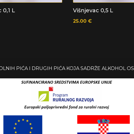
 0,1 L
Višnjevac 0,5 L
25.00
€
NIH PIĆA I DRUGIH PIĆA KOJA SADRŽE ALKOHOL O