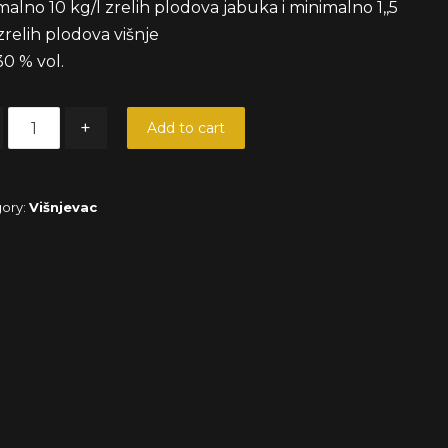
alno 10 kg/l zrelih plodova jabuka i minimalno 1,,5
zrelih plodova višnje
30 % vol.
+
Add to cart
ory:
Višnjevac