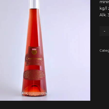
minim
kg/l 
Alk. 
-
Categ