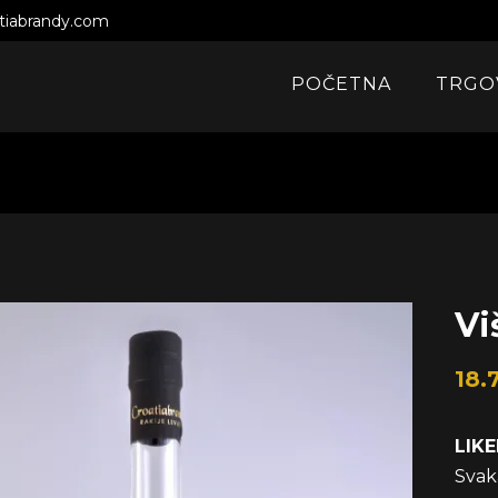
atiabrandy.com
POČETNA
TRGO
Vi
18.
LIKE
Svak