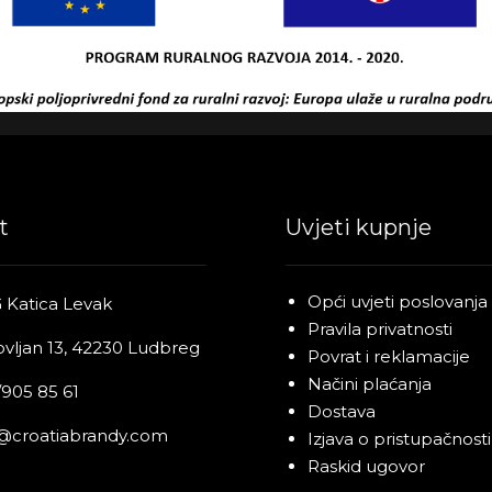
t
Uvjeti kupnje
Opći uvjeti poslovanja
 Katica Levak
Pravila privatnosti
ovljan 13, 42230 Ludbreg
Povrat i reklamacije
Načini plaćanja
905 85 61
Dostava
o@croatiabrandy.com
Izjava o pristupačnosti
Raskid ugovor