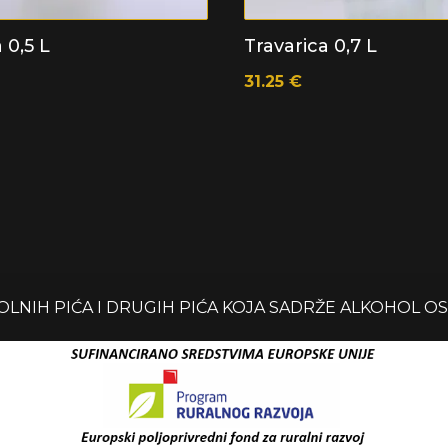
 0,5 L
Travarica 0,7 L
31.25
€
NIH PIĆA I DRUGIH PIĆA KOJA SADRŽE ALKOHOL O