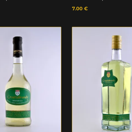
7.00
€