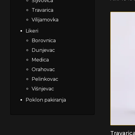
Šljivovica
Travarica
Vilijamovka
Likeri
Borovnica
Dunjevac
Medica
Orahovac
Pelinkovac
Višnjevac
Poklon pakiranja
Travarica