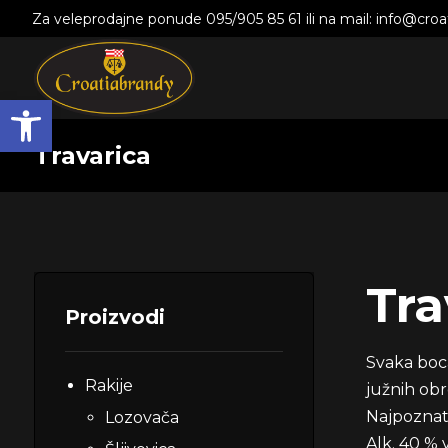
Za veleprodajne ponude 095/905 85 61 ili na mail: info@cro
Open toolbar
Travarica
Tra
Proizvodi
Svaka boca
Rakije
južnih obr
Najpoznati
Lozovača
Alk. 40 % v