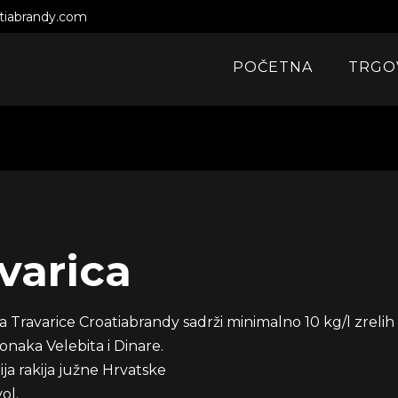
atiabrandy.com
POČETNA
TRGO
varica
 Travarice Croatiabrandy sadrži minimalno 10 kg/l zrelih 
onaka Velebita i Dinare.
ja rakija južne Hrvatske
ol.