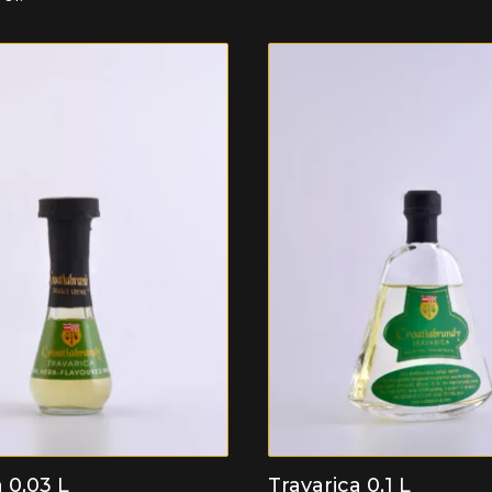
 0,03 L
Travarica 0,1 L